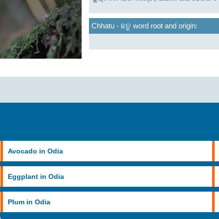
Chhatu - ଛତୁ word root and origin:
Avocado in Odia
Eggplant in Odia
Plum in Odia