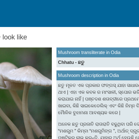
look like
Mushroom transliterate in Odia
Chhatu - ଛତୁ
Mushroom description in Odia
ଛତୁ ମୂଳତ ଏକ ପ୍ରକାର ଫଙ୍ଗସ୍ ଯାହା ସାଧାର
ଥାଏ | ଏହା ଏକ କବକ ର ମାଂସାଳୀ, ସ୍ପୋର ଭର୍ତି
କରାଯାଇ ନାହିଁ | ପଞ୍ଚଦଶ ଶତାବ୍ଦୀରେ ପ୍ରଥମ
ଖାଇବା, କିଛି ସାଇକେଡେଲିକ୍ ଏବଂ କିଛି ନିମ୍ନ 
ମୋୖଳିକ ବୁଝାମଣା ଆବଶ୍ୟକ କରେ |
ଅନେକ ଛତୁ ପ୍ରଜାତି ରାତାରାତି ବଢୁଥିବା ପରି ଦ
“ମଶରୁମ ” କିମ୍ବା “ମଶରୁମିଙ୍ଗ ”, ଅର୍ଥାତ୍ ଦ୍
ପୁଷ୍ଟିକର ଲାଭ କରନ୍ତି, ଯାହାର ଅର୍ଥ ହେଉଛି ସ