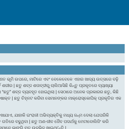
ଣତ ଭୂମି ଉପରେ, ମାଟିରେ ଏବଂ ବେଳେବେଳେ ଏହାର ଖାଦ୍ୟ ଉତ୍ସରେ ବଢ଼ି଼
 ଶରୀର | ଛତୁ ଶବ୍ଦ ଶତାବ୍ଦୀରୁ ଚାଲିଆସିଛି କିନ୍ତୁ ପ୍ରକୃତରେ ବ୍ୟାଖ୍ୟା
େ “ଛତୁ” ଶବ୍ଦ ବ୍ୟବହୃତ ହୋଇଥିଲା | ସେଠାରେ ଅନେକ ପ୍ରକାରର ଛତୁ, କିଛି
ବିଷାକ୍ତ | ଛତୁ ଚିହ୍ନଟ କରିବା ସେମାନଙ୍କର ମାକ୍ରୋସ୍କୋପିକ୍ ପ୍ରକୃତିର ଏକ
େଖାଯାଏ, ଯାହାକି ଇଂରାଜୀ ଅଭିବ୍ୟକ୍ତିକୁ ମଧ୍ୟ ଜନ୍ମ ଦେଲା ଯେପରିକି
ରୁତ ଗତିରେ ବଢୁଥିବା | ଛତୁ ଅଣ-ଜୀବ ଜୈବ ପଦାର୍ଥକୁ ମେଟାବୋଲିଜିଂ କରି
େମାନେ ଭାଙ୍ଗି ମୃତ ଉଦ୍ଭିଦ ଖାଇଥା’ନ୍ତି |