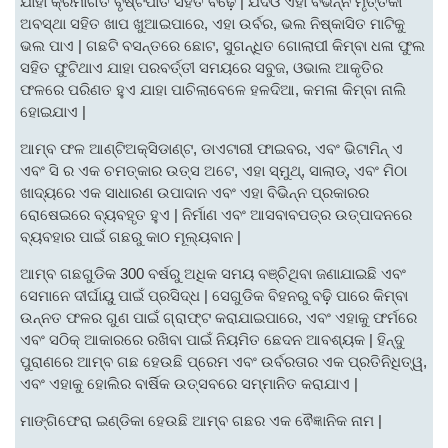
ଯାହା କ୍ରମାଗତ ବୃଷ୍ଟିପାତ ସହିତ ବଢ଼େ | ଯଦିଓ ଏହା ବିଭିନ୍ନ ମୃତ୍ତିକା
ଅବସ୍ଥା ସହିତ ଖାପ ଖୁଆଇପାରେ, ଏହା ଉର୍ବର, ଭଲ ନିଷ୍କାସିତ ମାଟିକୁ
ଭଲ ପାଏ | ଗଛଟି ବସନ୍ତରେ ଛୋଟ, ସୁଗନ୍ଧିତ ଗୋଲାପୀ କିମ୍ବା ଧଳା ଫୁଲ
ସହିତ ଫୁଟିଥାଏ ଯାହା ପରବର୍ତ୍ତୀ ସମୟରେ ସବୁଜ, ଓଭାଲ ଆକୃତିର
ଫଳରେ ପରିଣତ ହୁଏ ଯାହା ପାଚିଲାବେଳେ ହଳଦିଆ, କମଳା କିମ୍ବା ନାଲି
ହୋଇଯାଏ |
ଆମ୍ବ ଫଳ ଆଣ୍ଟିଅକ୍ସିଡାଣ୍ଟ, ଡାଏଟାରୀ ଫାଇବର, ଏବଂ ଭିଟାମିନ୍ ଏ
ଏବଂ ସି ର ଏକ ଚମତ୍କାର ଉତ୍ସ ଅଟେ, ଏହା ସ୍ମୁଥ୍, ସାଲାଡ୍, ଏବଂ ମିଠା
ଖାଦ୍ୟରେ ଏକ ସାଧାରଣ ଉପାଦାନ ଏବଂ ଏହା ବିଭିନ୍ନ ପ୍ରକାରର
ରୋଷେଇରେ ବ୍ୟବହୃତ ହୁଏ | ନିର୍ମାଣ ଏବଂ ଆସବାବପତ୍ର ଉତ୍ପାଦନରେ
ବ୍ୟବହାର ପାଇଁ ଗଛରୁ କାଠ ମୂଲ୍ୟବାନ |
ଆମ୍ବ ଗଛଗୁଡିକ 300 ବର୍ଷରୁ ଅଧିକ ସମୟ ବଞ୍ଚିଥିବା ଜଣାଯାଇଛି ଏବଂ
ସେମାନେ ଦୀର୍ଘାୟୁ ପାଇଁ ପ୍ରସିଦ୍ଧ | ସେଗୁଡିକ ବିହନରୁ ବଢ଼ି଼ ପାରେ କିମ୍ବା
ଉନ୍ନତ ଫଳର ଗୁଣ ପାଇଁ ଗ୍ରାଫ୍ଟ କରାଯାଇପାରେ, ଏବଂ ଏହାକୁ ଫର୍ମରେ
ଏବଂ ସଠିକ୍ ଆକାରରେ ରଖିବା ପାଇଁ ନିୟମିତ ଛେଦନ ଆବଶ୍ୟକ | ହିନ୍ଦୁ
ପୁରାଣରେ ଆମ୍ବ ଗଛ ହେଉଛି ପ୍ରେମ ଏବଂ ଉର୍ବରତାର ଏକ ପ୍ରତିନିଧିତ୍ୱ,
ଏବଂ ଏହାକୁ ହୋଲିର ବାର୍ଷିକ ଉତ୍ସବରେ ସମ୍ମାନିତ କରାଯାଏ |
ମାଙ୍ଗିଫେରା ଇଣ୍ଡିକା ହେଉଛି ଆମ୍ବ ଗଛର ଏକ ଵୈଜ୍ଞାନିକ ନାମ |