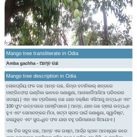
Mango tree transliterate in Odia
Amba gachha - ଆମ୍ବ ଗଛ
Mango tree description in Odia
ଲୋକପ୍ରିୟ ଫଳ ଗଛ ଆମ୍ବ ଗଛ, କିମ୍ବା ବଟାନିକାଲ୍ ଶବ୍ଦରେ
ମାଙ୍ଗିଫେରା ଇଣ୍ଡିକା ଭାବରେ ଜଣାଶୁଣା, ଆନାକାର୍ଡିଆସିଆ ପରିବାରର
ସଦସ୍ୟ | ଏହା ଏକ ଟ୍ରପିକାଲ୍ ଗଛ ଯାହା ଦକ୍ଷିଣ ଏସିଆରୁ ଉତ୍ପନ୍ନ ଏବଂ
100 ଫୁଟ ଉଚ୍ଚତାରେ ପହଞ୍ଚିପାରେ | ଆମ୍ବ, ଯାହା ଗଛ ଦ୍ଵାରା ଉତ୍ପନ୍ନ
ହୁଏ ଏବଂ ସେମାନଙ୍କର ମିଠା, ଖଟ୍ଟା ସ୍ବାଦ ପାଇଁ ଜଣାଶୁଣା, ସ୍ୱାଦିଷ୍ଟ,
ରସଯୁକ୍ତ ଏବଂ ସୁଗନ୍ଧିତ ଫଳ ଯାହା ବହୁ ପରିମାଣରେ ଖିଆଯାଏ |
ଏକ ଚିର ସବୁଜ ଗଛ, ଆମ୍ବ ଏକ ଉଷ୍ମ, ଆର୍ଦ୍ର ସ୍ଥାନ ଆବଶ୍ୟକ କରେ