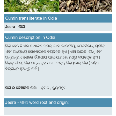
Cumin transliterate in Odia
Jeera - ଜୀରା
Cumin description in Odia
ଜିରା ହେଉଛି ଏକ ସାଧାରଣ ମସଲା ଯାହା ଭାରତୀୟ, ମେକ୍ସିକାନ୍, ଗ୍ରୀକ୍
ଏବଂ ଅନ୍ୟାନ୍ୟ ରୋଷେଇରେ ବ୍ୟବହୃତ ହୁଏ | ଏହା ଭାରତ, ଚୀନ୍ ଏବଂ
ଅନ୍ୟାନ୍ୟ ଦେଶରେ ଔଷଧୀୟ ପ୍ରୟୋଗରେ ମଧ୍ୟ ବ୍ୟବହୃତ ହୁଏ |
ଜିରାକୁ ଜୀ ରା, ଜିରା ମଧ୍ୟ କୁହାଯାଏ | ବ୍ଲାକ୍ ଜିରା (କାଲା ଜିରା ) ସହିତ
ବିଭ୍ରାନ୍ତ ହୁଅନ୍ତୁ ନାହିଁ |
ଜିରା ର ବୈଜ୍ଞାନିକ ନାମ: -
କୁମିନ , କ୍ୟୁମିନୁମ
Jeera - ଜୀରା word root and origin: