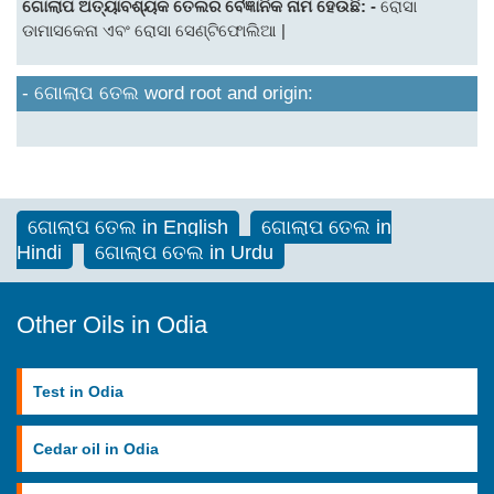
ଗୋଲାପ ଅତ୍ୟାବଶ୍ୟକ ତେଲର ବୈଜ୍ଞାନିକ ନାମ ହେଉଛି: -
ରୋସା
ଡାମାସକେନା ଏବଂ ରୋସା ସେଣ୍ଟିଫୋଲିଆ |
- ଗୋଲାପ ତେଲ word root and origin:
ଗୋଲାପ ତେଲ in English
ଗୋଲାପ ତେଲ in
Hindi
ଗୋଲାପ ତେଲ in Urdu
Other Oils in Odia
Test in Odia
Cedar oil in Odia