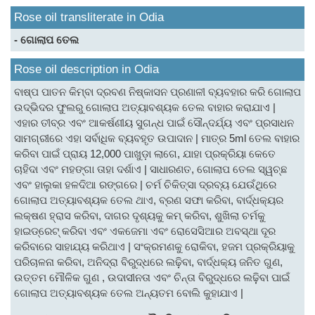
Rose oil transliterate in Odia
- ଗୋଲାପ ତେଲ
Rose oil description in Odia
ବାଷ୍ପ ପାତନ କିମ୍ବା ଦ୍ରବଣ ନିଷ୍କାସନ ପ୍ରଣାଳୀ ବ୍ୟବହାର କରି ଗୋଲାପ
ଉଦ୍ଭିଦର ଫୁଲରୁ ଗୋଲାପ ଅତ୍ୟାବଶ୍ୟକ ତେଲ ବାହାର କରାଯାଏ |
ଏହାର ତୀବ୍ର ଏବଂ ଆକର୍ଷଣୀୟ ସୁଗନ୍ଧ ପାଇଁ ସୌନ୍ଦର୍ଯ୍ୟ ଏବଂ ପ୍ରସାଧନ
ସାମଗ୍ରୀରେ ଏହା ସର୍ବାଧିକ ବ୍ୟବହୃତ ଉପାଦାନ | ମାତ୍ର 5ml ତେଲ ବାହାର
କରିବା ପାଇଁ ପ୍ରାୟ 12,000 ପାଖୁଡ଼ା ଲାଗେ, ଯାହା ପ୍ରକ୍ରିୟା କେତେ
ଚାହିଦା ଏବଂ ମହଙ୍ଗା ତାହା ଦର୍ଶାଏ | ସାଧାରଣତ, ଗୋଲାପ ତେଲ ସ୍ୱଚ୍ଛ
ଏବଂ ହାଲୁକା ହଳଦିଆ ରଙ୍ଗରେ | ଚର୍ମ ଚିକିତ୍ସା ଦ୍ରବ୍ୟ ଯେଉଁଥିରେ
ଗୋଲାପ ଅତ୍ୟାବଶ୍ୟକ ତେଲ ଥାଏ, ବ୍ରଣ ସଫା କରିବା, ବାର୍ଦ୍ଧକ୍ୟର
ଲକ୍ଷଣ ହ୍ରାସ କରିବା, ଦାଗର ଦୃଶ୍ୟକୁ କମ୍ କରିବା, ଶୁଖିଲା ଚର୍ମକୁ
ହାଇଡ୍ରେଟ୍ କରିବା ଏବଂ ଏକଜେମା ଏବଂ ରୋସେସିଆର ଅବସ୍ଥା ଦୂର
କରିବାରେ ସାହାଯ୍ୟ କରିଥାଏ | ସଂକ୍ରମଣକୁ ରୋକିବା, ହଜମ ପ୍ରକ୍ରିୟାକୁ
ପରିଚାଳନା କରିବା, ଅନିଦ୍ରା ବିରୁଦ୍ଧରେ ଲଢ଼ି଼ବା, ବାର୍ଦ୍ଧକ୍ୟ ଜନିତ ଗୁଣ,
ଉତ୍ତମ ମୌଳିକ ଗୁଣ , ଉଦାସୀନତା ଏବଂ ଚିନ୍ତା ବିରୁଦ୍ଧରେ ଲଢ଼ି଼ବା ପାଇଁ
ଗୋଲାପ ଅତ୍ୟାବଶ୍ୟକ ତେଲ ଅନ୍ୟତମ ବୋଲି କୁହାଯାଏ |