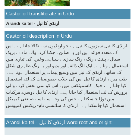
Castor oil transliterate in Urdu
Arandi ka tel - ارنڈی کا تیل
Castor oil description in Urdu
ارنڈی کا تیل سبزیوں کا تیل ہے جو ارنڈیوں سے نکالا جاتا ہے۔ اس
کے متعدد فوائد ہیں اور یہ صابن ، چکنا کرنے والے مادے ، بریک
سیال ، پینٹ ، رنگ ، رنگ سازی ، سیاہی وغیرہ کی تیاری میں
استعمال ہوتا ہے۔ ایک الگ ذائقہ اور بدبو اور بے رنگ ظاہری شکل
کے ساتھ ، ارنڈی کے تیل میں وسیع پیمانے پر استعمال ہوتا ہے۔
طب میں ، ارنڈی کا تیل اس کی جلاب خصوصیات کے لئے استعمال
کیا جاتا ہے ، جبکہ کاسمیٹکس میں ، اس کو نمی بخش کرنے والی
پرورش کے لئے استعمال کیا جاتا ہے۔ ارنڈی کا تیل دوسرے مرکبات
میں توڑا جاسکتا ہے جس کی وجہ سے اسے صنعتی کیمیکل
استعمال کیا جاسکتا ہے۔ ارنڈی کا سائنسی نام- ریکنس کمیونس
Arandi ka tel - ارنڈی کا تیل word root and origin: