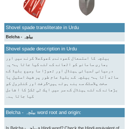
Shovel spade transliterate in Urdu
Belcha - بیلچہ
Shovel spade description in Urdu
بیلچہ کا استمعال کھودنے، کھوکھلا کرنے میں اور
بھاری سامانو کو اٹھانے کے لئے کیا جاتا ہے- یہ
درمیانی لمبائی ہینڈل اور تھوڑا سا وسیع بلیڈ کے
ساتھ آتا ہے- بیلچہ کے بلیڈ عام طور پر شیٹ اسٹیل یا
سخت پلاسٹک سے بنے ہوتے ہیں-گرفت اور کنٹرول کو
بڑھانے کے لئے ہینڈل کے سر میں ایک ٹی ٹکڑ کا ا شامل
کیا جاتا ہے۔
Belcha - بیلچہ word root and origin:
Is Belcha - بیلچہ a Hindi word? Check the Hindi equivalent of